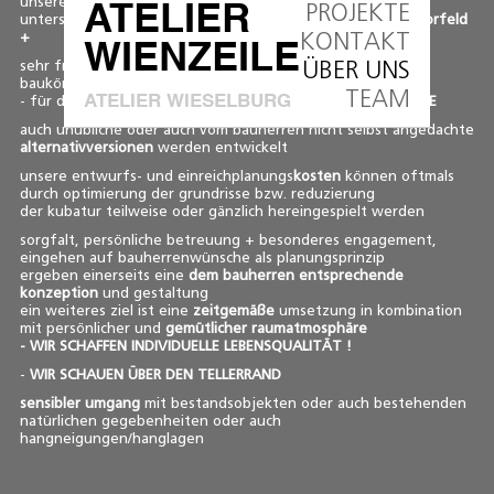
unseren bauherren ab,
PROJEKTE
ATELIER
unterstützen mit zahlreichen fragen und
anregungen im vorfeld
KONTAKT
+
WIENZEILE
ÜBER UNS
sehr früh werden arbeitsskizzen, schemas, 3D-
baukörperdarstellungen, funktionsabläufe … erstellt
TEAM
ATELIER
WIESELBURG
- für die
GEMEINSAME ENTWICKLUNG DER LÖSUNGSANSÄTZE
auch unübliche oder auch vom bauherren nicht selbst angedachte
alternativversionen
werden entwickelt
unsere entwurfs- und einreichplanungs
kosten
können oftmals
durch optimierung der grundrisse bzw. reduzierung
der kubatur teilweise oder gänzlich hereingespielt werden
sorgfalt, persönliche betreuung + besonderes engagement,
eingehen auf bauherrenwünsche als planungsprinzip
ergeben einerseits eine
dem bauherren entsprechende
konzeption
und gestaltung
ein weiteres ziel ist eine
zeitgemäße
umsetzung in kombination
mit persönlicher und
gemütlicher raumatmosphäre
-
WIR SCHAFFEN INDIVIDUELLE LEBENSQUALITÄT !
-
WIR SCHAUEN ÜBER DEN TELLERRAND
sensibler umgang
mit bestandsobjekten oder auch bestehenden
natürlichen gegebenheiten oder auch
hangneigungen/hanglagen