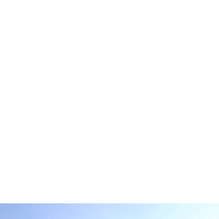
HAUS O _ NÖ
neubau eines eingeschossigen einfamilienhauses
mit schaffung von privaten freiräumen
mit sonnengeschützen und teilüberdachten
terrassen sowie zugangsüberdachung
ausführung in holzriegelbauweise
2017
Fotos: Susanne Stemmer